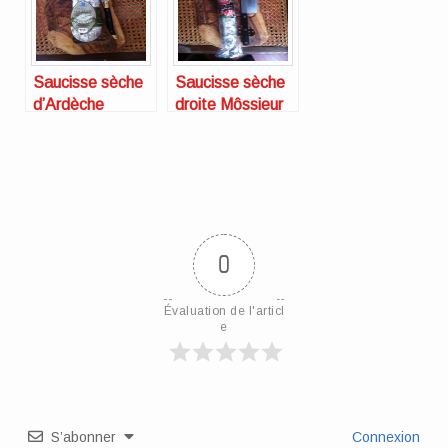
Saucisse sèche
Saucisse sèche
d’Ardèche
droite Môssieur
artisanale Sauss
Polette
de Terroirs
0
Évaluation de l'articl
e
S’abonner
Connexion