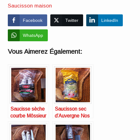
Saucisson maison
Facebook
Twitter
LinkedIn
WhatsApp
Vous Aimerez Également:
Saucisse sèche
Saucisson sec
courbe Môssieur
d’Auvergne Nos
Polette
régions ont du
talent