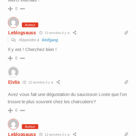
0
Auteur
Leblogsauss
13 années il y a
Répondre à
Wolfgang
Il y est ! Cherchez bien !
0
Eivlis
12 années il y a
Avez vous fait une dégustation du saucisson Loste que l’on
trouve le plus souvent chez les charcutiers?
0
Auteur
Leblogsauss
12 années il y a