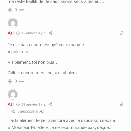
me reste foultitude de saucissons secs à tester….
0
Ari
12 années il y a
Je n’ai pas encore essayé cette marque:
« polette ».
Visiblement, toi non plus…
Cdlt et encore merci ce site fabuleux.
0
Ari
12 années il y a
Répondre à
Ari
J’ai finalement tenté l’aventure avec le saucisson sec de
« Mossieur Polette », je ne recommande pas, déçue.