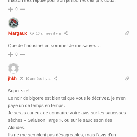
maison tres repute pour son jambon et ces prix doux.
0
Margaux
10 années il y a
Que de l’industriel en somme! Je me sauve….
0
jhkh
10 années il y a
Super site!
Le noir de bigorre est bien tel que vous le décrivez, je m’en
paye un de temps en temps.
Je serais curieux de connaître votre avis sur les saucisses
sèches « Salaison Targe », ou sur le saucisson des
Aldudes.
Ils ne me semblent pas désagréables, mais l’avis d’un