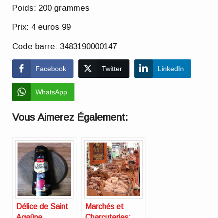
Poids: 200 grammes
Prix: 4 euros 99
Code barre: 3483190000147
Facebook
Twitter
LinkedIn
WhatsApp
Vous Aimerez Également:
Délice de Saint
Marchés et
Agaûne
Charcuteries: