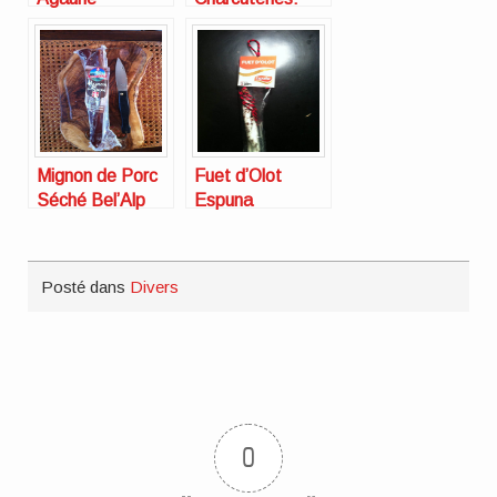
Bordeaux
saucisson
Chesnel
artisanal ou
industriel ?
Mignon de Porc
Fuet d’Olot
Séché Bel’Alp
Espuna
Posté dans
Divers
0