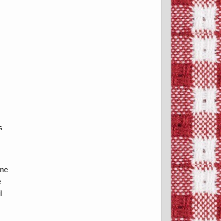
s
une
e
l