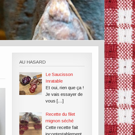
AU HASARD
Le Saucisson
Inratable
Et oui, rien que ça !
Je vais essayer de
vous
[…]
Recette du filet
mignon séché
Cette recette fait
incontestablement