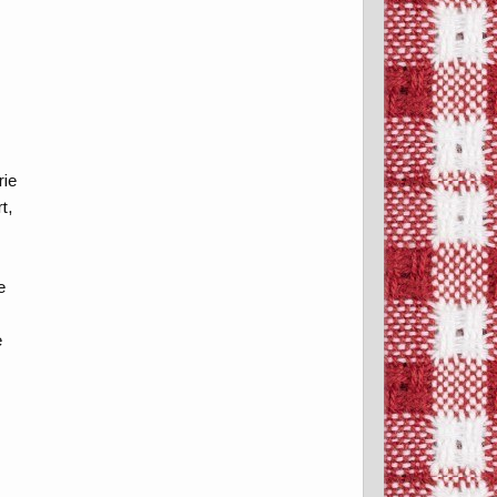
rie
t,
e
e