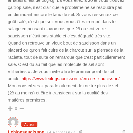
amateurs, est de 28g/kg. Là vous étiez à 26 et vous trouvez
ça trop salé, il est clair que le problème ne se résoudra pas
en diminuant encore le taux de sel. Si vous ressentez ce
goût salé, c’est que soit vous vous êtes trompé dans le
salage en pensant n’avoir mis que 26 ou soit votre
saucisson n’était pas stable et c’est dégradé très vite.
Quand on retrouve un vieux bout de saucisson dans un
placard ou qu’on fait cuire de la charcut sur la pierrade de la
raclette, tout de suite on remarque que c’est particulièrement
salé. C’est du au fait que les molécule de sel sont
« libérées ». Je vous invite à lire le premier point de cet
article:
https://www.leblogsaucisson.fr/erreurs-saucisson/
Mon conseil serait paradoxalement de mettre plus de sel
(28 au moins) et être intransigeant sur la qualité des
matières premières.
0
Auteur
Leblogsaucisson
4 années il y a