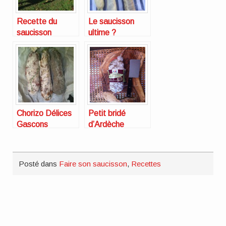
Recette du
Le saucisson
saucisson
ultime ?
maison
(variante)
Chorizo Délices
Petit bridé
Gascons
d’Ardèche
Debroas Sauss
de Terroirs
Posté dans
Faire son saucisson
,
Recettes