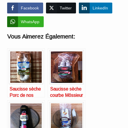
Facebook
Twitter
LinkedIn
WhatsApp
Vous Aimerez Également:
Saucisse sèche
Saucisse sèche
Porc de nos
courbe Môssieur
Montagnes
Polette