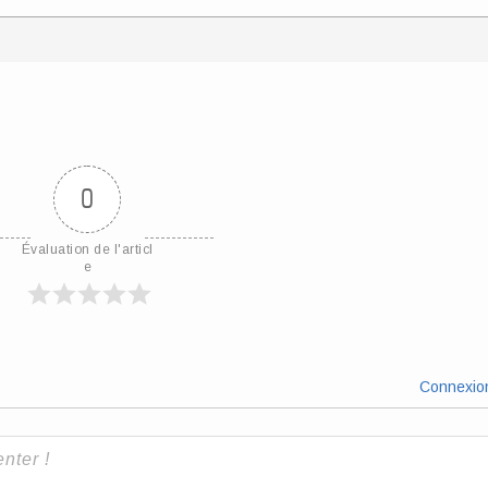
0
Évaluation de l'articl
e
Connexio