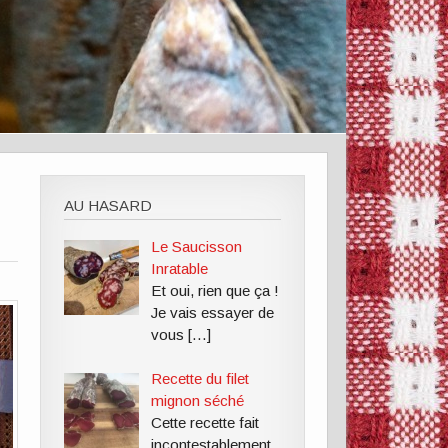
AU HASARD
Le Saucisson
Inratable
Et oui, rien que ça !
Je vais essayer de
vous
[…]
Recette du filet
mignon séché
Cette recette fait
incontestablement