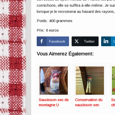
cornichons, elle se suffira à elle-même. Je s
lorsque je le recroiserai au hasard des rayons, 
Poids: 400 grammes
Prix: 6 euros
Facebook
Twitter
Vous Aimerez Également:
Saucisson sec de
Conservation du
Sa
montagne U
saucisson sec
ci