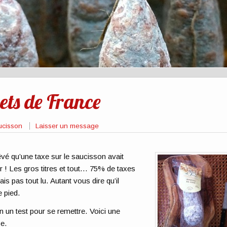
ets de France
ucisson
Laisser un message
 rêvé qu’une taxe sur le saucisson avait
r ! Les gros titres et tout… 75% de taxes
is pas tout lu. Autant vous dire qu’il
e pied.
en un test pour se remettre. Voici une
ce.