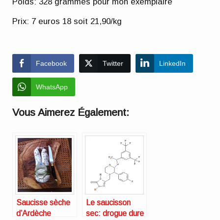
Poids: 328 grammes pour mon exemplaire
Prix: 7 euros 18 soit 21,90/kg
Facebook
Twitter
LinkedIn
WhatsApp
Vous Aimerez Également:
Saucisse sèche
Le saucisson
d’Ardèche
sec: drogue dure