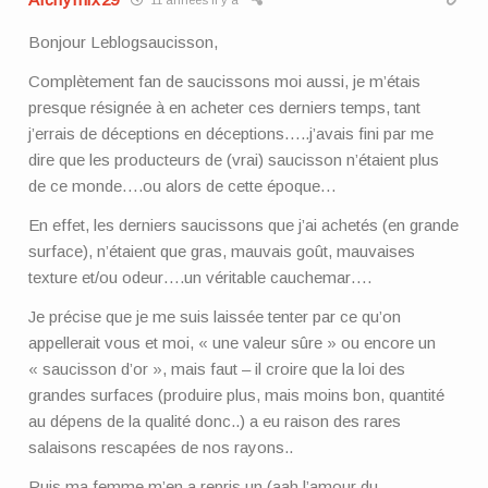
Bonjour Leblogsaucisson,
Complètement fan de saucissons moi aussi, je m’étais
presque résignée à en acheter ces derniers temps, tant
j’errais de déceptions en déceptions…..j’avais fini par me
dire que les producteurs de (vrai) saucisson n’étaient plus
de ce monde….ou alors de cette époque…
En effet, les derniers saucissons que j’ai achetés (en grande
surface), n’étaient que gras, mauvais goût, mauvaises
texture et/ou odeur….un véritable cauchemar….
Je précise que je me suis laissée tenter par ce qu’on
appellerait vous et moi, « une valeur sûre » ou encore un
« saucisson d’or », mais faut – il croire que la loi des
grandes surfaces (produire plus, mais moins bon, quantité
au dépens de la qualité donc..) a eu raison des rares
salaisons rescapées de nos rayons..
Puis ma femme m’en a repris un (aah l’amour du