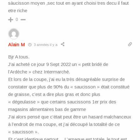
sàucisson moyen ,sec tout en ayant choisi tres decu il faut
etre riche
0
Alain M
3 années il y a
Bjr A tous.
J’ai acheté ce jour 9 Sept 2022 un « petit bridé de
l’Ardèche » chez Intermarché.
Et lors de la coupe, j’ai eu la très désagréable surprise de
constater que plus de 90% du « saucisson » était constitué
de graisse, c’est a dire plus gras et donc plus
« dégeulasse » que certains saucissons 1er prix des
magasins alimentaires bas de gamme
J’ai alors pensé que c’était peut être un hasard malchanceux
à l’endroit de ma coupe, et j’ai découpé la totalité de ce
« saucisson ».
Et c’est identique partout… L’arnaque est totale, le tout est