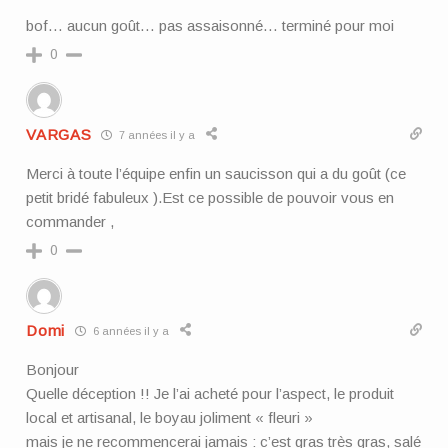
bof… aucun goût… pas assaisonné… terminé pour moi
0
VARGAS
7 années il y a
Merci à toute l’équipe enfin un saucisson qui a du goût (ce
petit bridé fabuleux ).Est ce possible de pouvoir vous en
commander ,
0
Domi
6 années il y a
Bonjour
Quelle déception !! Je l’ai acheté pour l’aspect, le produit
local et artisanal, le boyau joliment « fleuri »
mais je ne recommencerai jamais : c’est gras très gras, salé