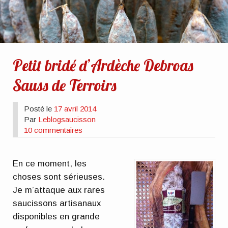
Petit bridé d’Ardèche Debroas
Sauss de Terroirs
Posté le
17 avril 2014
Par
Leblogsaucisson
10 commentaires
En ce moment, les
choses sont sérieuses.
Je m’attaque aux rares
saucissons artisanaux
disponibles en grande