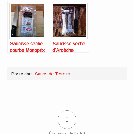
artisanale Sauss
?
de Terroirs
Saucisse sèche
Saucisse sèche
courbe Monoprix
d’Ardèche
Gourmet
Auchan
Posté dans
Sauss de Terroirs
0
Évaluation de l'articl