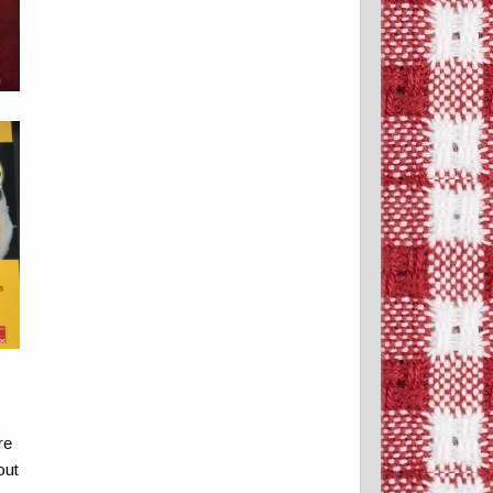
re
out