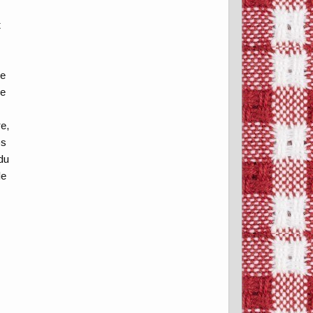
t
ye
de
e,
os
du
le