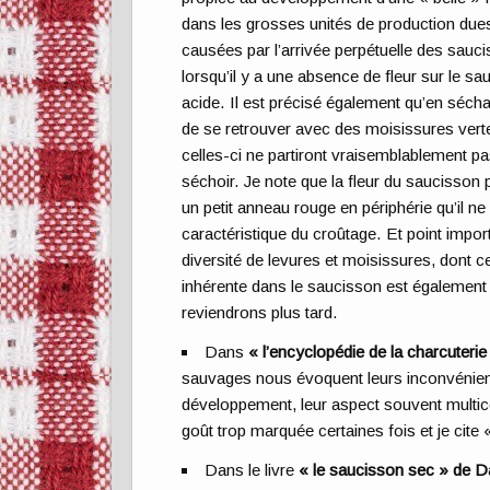
dans les grosses unités de production dues
causées par l’arrivée perpétuelle des sauc
lorsqu’il y a une absence de fleur sur le sa
acide. Il est précisé également qu’en séchage
de se retrouver avec des moisissures vert
celles-ci ne partiront vraisemblablement p
séchoir. Je note que la fleur du saucisson p
un petit anneau rouge en périphérie qu’il ne
caractéristique du croûtage. Et point import
diversité de levures et moisissures, dont 
inhérente dans le saucisson est également
reviendrons plus tard.
Dans
« l’encyclopédie de la charcuterie
sauvages nous évoquent leurs inconvénients,
développement, leur aspect souvent multico
goût trop marquée certaines fois et je cite
Dans le livre
« le saucisson sec »
de D