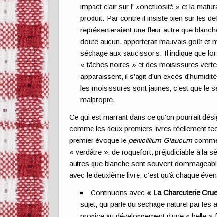
impact clair sur l' »onctuosité » et la matur
produit. Par contre il insiste bien sur les d
représenteraient une fleur autre que blanch
doute aucun, apporterait mauvais goût et 
séchage aux saucissons. Il indique que lo
« tâches noires » et des moisissures vert
apparaissent, il s’agit d’un excès d’humidité
les moisissures sont jaunes, c’est que le s
malpropre.
Ce qui est marrant dans ce qu’on pourrait dési
comme les deux premiers livres réellement tech
premier évoque le
penicillium Glaucum
comme u
« verdâtre », de roquefort, préjudiciable à la sè
autres que blanche sont souvent dommageabl
avec le deuxième livre, c’est qu’à chaque éve
Continuons avec
« La Charcuterie Cru
sujet, qui parle du séchage naturel par le
propice au développement d’une « belle » fl