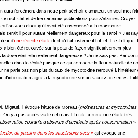
on aura forcément dans notre petit séchoir d’amateur, un seul mot fai
e ce mot-clef et de lire certaines publications pour s’alarmer. Croyez
i l’on vous disait qu’il avait été ensemencé à la moisissure
is serait-il pour autant réellement dangereux pour la santé ? J’essa
uteur d
‘une récente étude
dont c’était justement l’objet. Il est dit que 
 a bien été retrouvée sur la peau de façon significativement plus
la dose était-elle réellement dangereuse ? Je ne sais pas. Par contr
nnelles dans la réalité puisque ce qui compose la fleur naturelle de n
r ne parle pas non plus du taux de mycotoxine retrouvé à l’intérieur 
 d’intoxication aiguë à la mycotoxine sur un saucisson sec est faib
 M. Migaud
, il évoque l’étude de Moreau (
moisissures et mycotoxines
). On y a pas accès via le net mais il la cite comme une étude très
l’observation courante d’absence d’accidents après consommation »
.
duction de patuline dans les saucissons secs »
qui évoque une