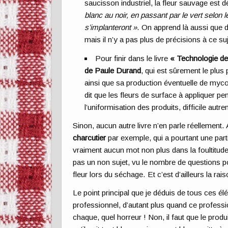
saucisson industriel, la fleur sauvage est
blanc au noir, en passant par le vert selon 
s’implanteront »
. On apprend là aussi que 
mais il n’y a pas plus de précisions à ce suj
Pour finir dans le livre
« Technologie des
de Paule Durand
, qui est sûrement le plus p
ainsi que sa production éventuelle de mycot
dit que les fleurs de surface à appliquer pen
l’uniformisation des produits, difficile autr
Sinon, aucun autre livre n’en parle réellemen
charcutier
par exemple, qui a pourtant une part
vraiment aucun mot non plus dans la foultitude
pas un non sujet, vu le nombre de questions p
fleur lors du séchage. Et c’est d’ailleurs la rai
Le point principal que je déduis de tous ces élé
professionnel, d’autant plus quand ce professio
chaque, quel horreur ! Non, il faut que le produ