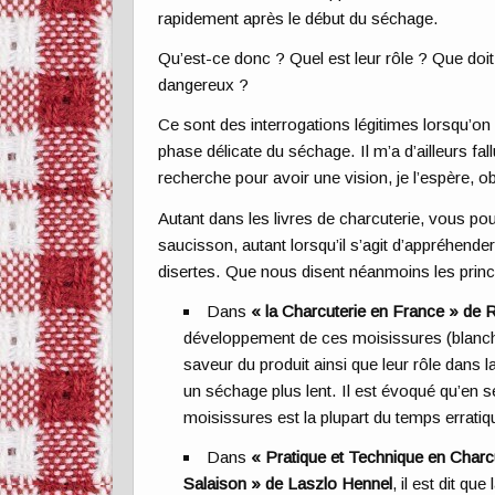
rapidement après le début du séchage.
Qu’est-ce donc ? Quel est leur rôle ? Que doi
dangereux ?
Ce sont des interrogations légitimes lorsqu’on d
phase délicate du séchage. Il m’a d’ailleurs fal
recherche pour avoir une vision, je l’espère, ob
Autant dans les livres de charcuterie, vous po
saucisson, autant lorsqu’il s’agit d’appréhend
disertes. Que nous disent néanmoins les princi
Dans
« la Charcuterie en France » de 
développement de ces moisissures (blanche
saveur du produit ainsi que leur rôle dans 
un séchage plus lent. Il est évoqué qu’en 
moisissures est la plupart du temps erratiq
Dans
« Pratique et Technique en Charc
Salaison » de Laszlo Hennel
, il est dit que