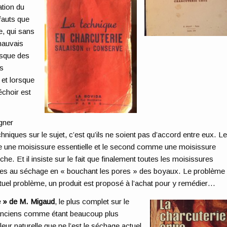
ation du
éfauts que
e, qui sans
mauvais
rsque des
es
 et lorsque
échoir est
gner
niques sur le sujet, c’est qu’ils ne soient pas d’accord entre eux. L
ne moisissure essentielle et le second comme une moisissure
che. Et il insiste sur le fait que finalement toutes les moisissures
es au séchage en « bouchant les pores » des boyaux. Le problème
ntuel problème, un produit est proposé à l’achat pour y remédier…
e » de M. Migaud
, le plus complet sur le
s anciens comme étant beaucoup plus
eur naturelle que ne l’est le séchage actuel