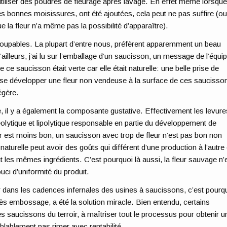
à utiliser des poudres de fleurage après lavage. En effet même lorsqu
les bonnes moisissures, ont été ajoutées, cela peut ne pas suffire (o
e la fleur n’a même pas la possibilité d’apparaître).
pables. La plupart d’entre nous, préfèrent apparemment un beau
illeurs, j’ai lu sur l’emballage d’un saucisson, un message de l’équi
 ce saucisson était verte car elle était naturelle: une belle prise de
 se développer une fleur non vendeuse à la surface de ces saucisso
égère.
ne, il y a également la composante gustative. Effectivement les levure
éolytique et lipolytique responsable en partie du développement de
 est moins bon, un saucisson avec trop de fleur n’est pas bon non
aturelle peut avoir des goûts qui différent d’une production à l’autre 
t les mêmes ingrédients. C’est pourquoi là aussi, la fleur sauvage n’
uci d’uniformité du produit.
riser dans les cadences infernales des usines à saucissons, c’est pourq
rès embossage, a été la solution miracle. Bien entendu, certains
es saucissons du terroir, à maîtriser tout le processus pour obtenir u
mblablement pas rimer avec rentabilité.