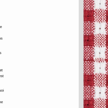
e
u
pe
ns
s
et
est
uoi
ne