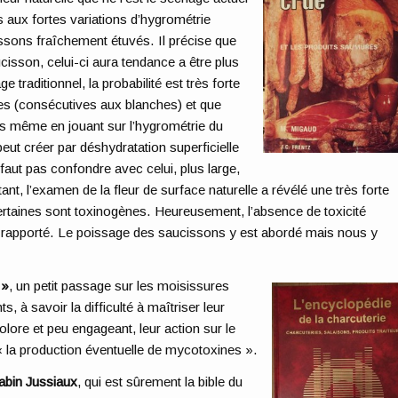
 aux fortes variations d’hygrométrie
issons fraîchement étuvés. Il précise que
ucisson, celui-ci aura tendance a être plus
 traditionnel, la probabilité est très forte
es (consécutives aux blanches) et que
as même en jouant sur l’hygrométrie du
eut créer par déshydratation superficielle
 faut pas confondre avec celui, plus large,
ant, l’examen de la fleur de surface naturelle a révélé une très forte
certaines sont toxinogènes. Heureusement, l’absence de toxicité
 rapporté. Le poissage des saucissons y est abordé mais nous y
 »
, un petit passage sur les moisissures
 à savoir la difficulté à maîtriser leur
lore et peu engageant, leur action sur le
 « la production éventuelle de mycotoxines ».
abin Jussiaux
, qui est sûrement la bible du