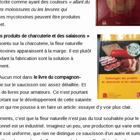
 décrite comme ayant des couleurs
« allant du
les moisissures ou les levures qui
des mycotoxines peuvent être produites
et.
 produits de charcuterie et des salaisons »
ointu sur la charcuterie, la fleur naturelle
oxines apparaissent à la marge. Il est plutôt
dant la fabrication sont la solution à
ement.
t. Aucun mot dans
le livre du compagnon-
ie sur le saucisson sec assez détaillée. Et
 de livres pour amateurs. Ce n’est pourtant
ortant sur le développement de cette satanée
son qui me pousse à en faire un article: essayer d’y voir plus clair.
ments, c’est que la fleur naturelle n’est pas du tout souhaitée pour le
nnel est un industriel. Imaginez un peu, une production qui varie ent
it soit uniforme, que rien ne distingue ce saucisson d’un autre et surt