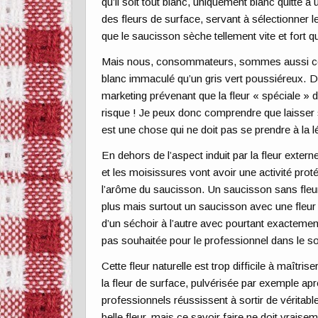
qu’il soit tout blanc, uniquement blanc quitte 
des fleurs de surface, servant à sélectionner 
que le saucisson sèche tellement vite et fort qu
Mais nous, consommateurs, sommes aussi cou
blanc immaculé qu’un gris vert poussiéreux. D’a
marketing prévenant que la fleur « spéciale » de
risque ! Je peux donc comprendre que laisser
est une chose qui ne doit pas se prendre à la l
En dehors de l’aspect induit par la fleur exter
et les moisissures vont avoir une activité prot
l’arôme du saucisson. Un saucisson sans fleur
plus mais surtout un saucisson avec une fleur n
d’un séchoir à l’autre avec pourtant exactemen
pas souhaitée pour le professionnel dans le so
Cette fleur naturelle est trop difficile à maît
la fleur de surface, pulvérisée par exemple ap
professionnels réussissent à sortir de véritabl
belle fleur, mais ce savoir faire ne doit vraise