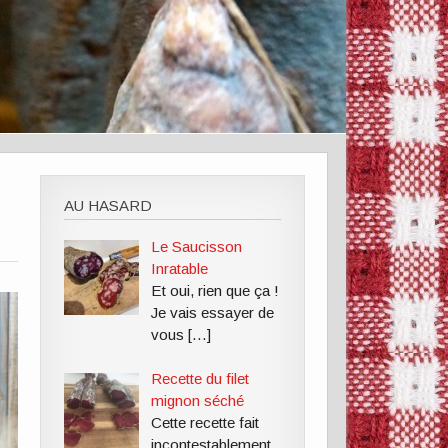
AU HASARD
Le Saucisson
Inratable
Et oui, rien que ça !
Je vais essayer de
vous
[…]
Recette du filet
mignon séché
Cette recette fait
incontestablement