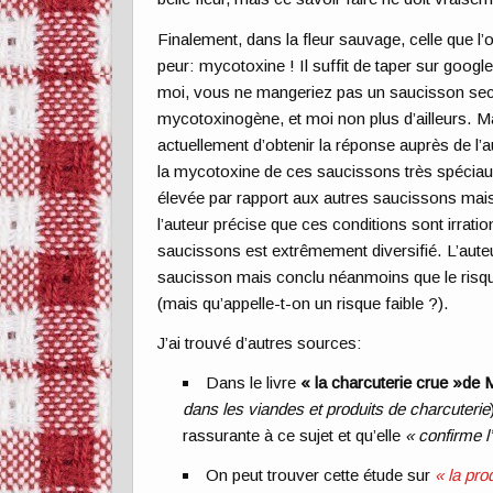
Finalement, dans la fleur sauvage, celle que l’
peur: mycotoxine ! Il suffit de taper sur googl
moi, vous ne mangeriez pas un saucisson sec s
mycotoxinogène, et moi non plus d’ailleurs. Ma
actuellement d’obtenir la réponse auprès de l’a
la mycotoxine de ces saucissons très spéciaux
élevée par rapport aux autres saucissons mais 
l’auteur précise que ces conditions sont irratio
saucissons est extrêmement diversifié. L’auteu
saucisson mais conclu néanmoins que le risque
(mais qu’appelle-t-on un risque faible ?).
J’ai trouvé d’autres sources:
Dans le livre
« la charcuterie crue »de
dans les viandes et produits de charcuterie
rassurante à ce sujet et qu’elle
« confirme 
On peut trouver cette étude sur
« la pro