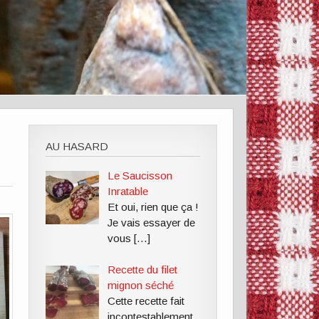
AU HASARD
Le Saucisson
Inratable
Et oui, rien que ça !
Je vais essayer de
vous
[…]
Recette du filet
mignon séché
Cette recette fait
incontestablement