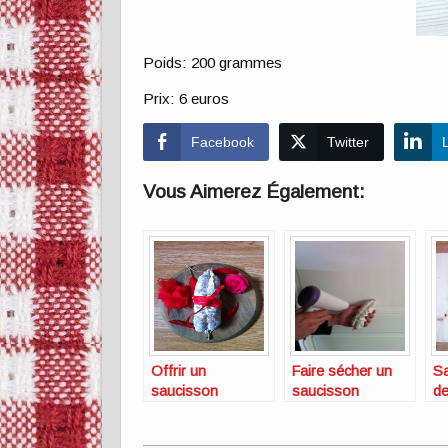
Poids: 200 grammes
Prix: 6 euros
Facebook
Twitter
Vous Aimerez Également:
Offrir un
Faire sécher un
Sa
saucisson
saucisson
d
R