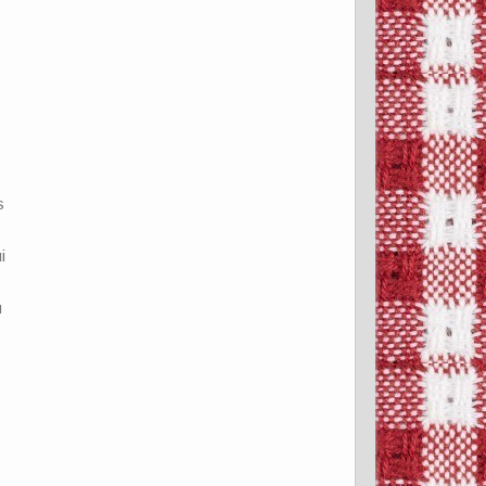
s
…
i
u