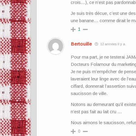
crois…), ce n’est pas pardonnab
Je suis très décue, c’est une de
une banane… comme dirait le mai
1
Bertouille
12 années il y a
Pour ma part, je ne testerai JAM
Docteurs Folamour du marketing
Je ne puis m’empêcher de penser 
laveraient leur linge avec de l’
ciflard, donnerait l’assertion s
saucisson de ville.
Notons au demeurant qu’il exis
n’est pas fait au lait cru …
Nous aimons le saucisson, refuso
0