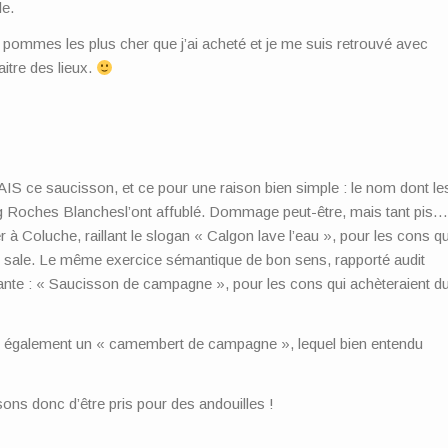
le.
s pommes les plus cher que j’ai acheté et je me suis retrouvé avec
tre des lieux.
AIS ce saucisson, et ce pour une raison bien simple : le nom dont le
 Roches Blanchesl’ont affublé. Dommage peut-être, mais tant pis
à Coluche, raillant le slogan « Calgon lave l’eau », pour les cons qu
eau sale. Le même exercice sémantique de bon sens, rapporté audit
uivante : « Saucisson de campagne », pour les cons qui achèteraient d
te également un « camembert de campagne », lequel bien entendu
ns donc d’être pris pour des andouilles !