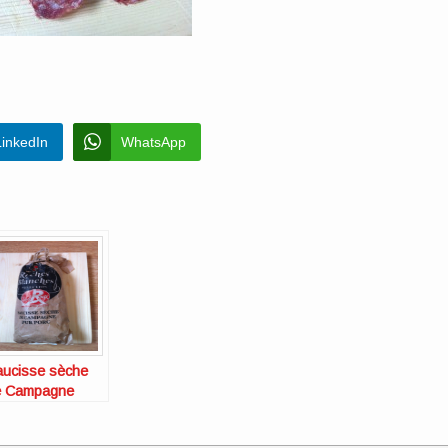
LinkedIn
WhatsApp
ucisse sèche
e Campagne
oches Blanches