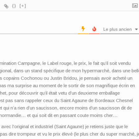
{}
[+]
Le plus ancien
ination Campagne, le Label rouge, le prix, le fait qu’il soit vendu
égional, dans un stand spécifique de mon hypermarché, dans une bell
es copains Cochonou ou Justin Bridou, je pensais avoir acheté un
t pas ma surprise au moment de le sortir de son magnifique écrin en
achet, pour découvrir qu’il était vetu d’un deuxieme emballage
n’est pas sans rappeler ceux du Saint Agaune de Bordeaux Chesnel
 et qui n’a rien d’un saucisson, encore moins d’un saucisson dit de
normandie… et qui soit dit en passant coute moins cher…
ec l’original et industriel (Saint Agaune) je retiens juste que le
pas dire trompeur et vu le prix élevé (le plus cher du super marché, j