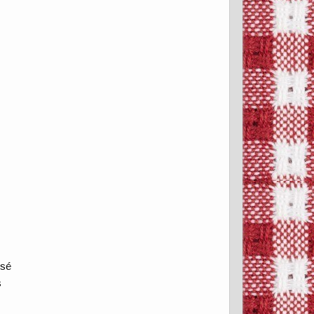
isé
s