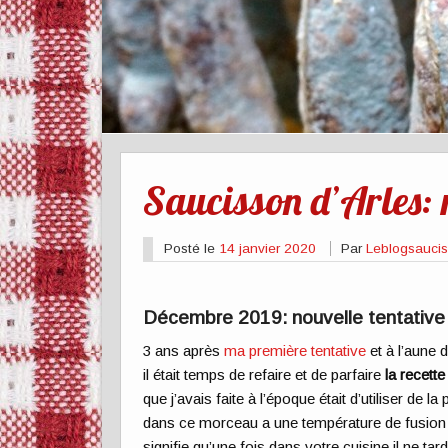
Saucisson d’Arles: n
Posté le
14 janvier 2020
Par
Leblogsauci
Décembre 2019: nouvelle tentative 
3 ans après
ma première tentative
et à l’aune 
il était temps de refaire et de parfaire
la recett
que j’avais faite à l’époque était d’utiliser de l
dans ce morceau a une température de fusion 
signifie qu’une fois dans votre cuisine il ne ta