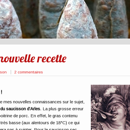
ouvelle recette
sson
2 commentaires
!
de mes nouvelles connaissances sur le sujet,
e du saucisson d’Arles
. La plus grosse erreur
a poitrine de porc. En effet, le gras contenu
très basse (aux alentours de 18°C) ce qui
rdera pas à suinter. Pour le saucisson sec,