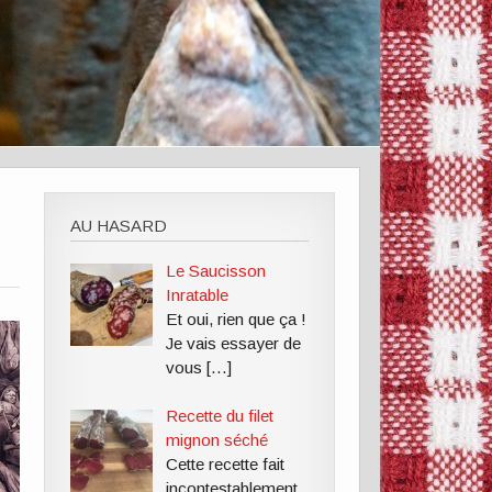
AU HASARD
Le Saucisson
Inratable
Et oui, rien que ça !
Je vais essayer de
vous
[…]
Recette du filet
mignon séché
Cette recette fait
incontestablement