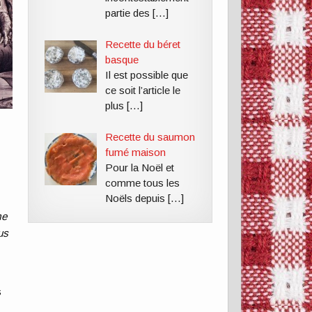
partie des
[…]
Recette du béret
basque
Il est possible que
ce soit l’article le
plus
[…]
Recette du saumon
fumé maison
Pour la Noël et
comme tous les
Noëls depuis
[…]
me
us
s