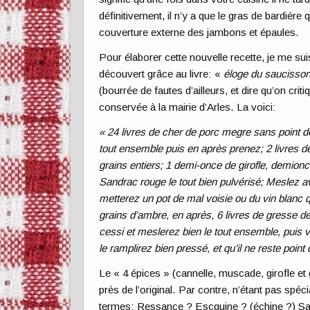
définitivement, il n’y a que le gras de bardière
couverture externe des jambons et épaules.
Pour élaborer cette nouvelle recette, je me sui
découvert grâce au livre: «
éloge du saucisso
(bourrée de fautes d’ailleurs, et dire qu’on crit
conservée à la mairie d’Arles. La voici:
« 24 livres de cher de porc megre sans point de 
tout ensemble puis en après prenez; 2 livres de
grains entiers; 1 demi-once de girofle, demio
Sandrac rouge le tout bien pulvérisé; Meslez a
metterez un pot de mal voisie ou du vin blanc q
grains d’ambre, en après, 6 livres de gresse d
cessi et meslerez bien le tout ensemble, puis 
le ramplirez bien pressé, et qu’il ne reste point
Le « 4 épices » (cannelle, muscade, girofle et 
près de l’original. Par contre, n’étant pas spé
termes: Ressance ? Escquine ? (échine ?) Sand