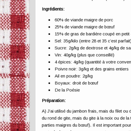
Ingrédients:
60% de viande maigre de porc
25% de viande maigre de bœuf
15% de gras de bardière coupé en petit 
Sel: 35g/kilo (entre 28 et 35 c’est parfait
Sucre: 2g/kg de dextrose et 4g/kg de sa
Vin: 40g/kg (plus que conseillé)
4 épices: 4g/kg (quantité à votre conve
Poivre noir: 3g/kg et des grains entiers
Ail en poudre: 2g/kg
Boyaux: droit de bœuf
De la Poésie
Préparation:
A) J’ai utilisé du jambon frais, mais du filet ou d
du rond de gite, mais du gite à la noix ou de la t
parties maigres du bœuf). Il est important pour