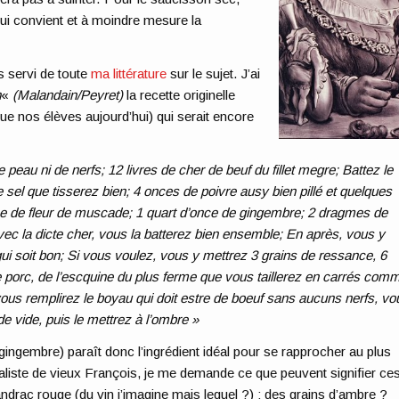
 qui convient et à moindre mesure la
s servi de toute
ma littérature
sur le sujet. J’ai
n
«
(Malandain/Peyret)
la recette originelle
ique nos élèves aujourd’hui) qui serait encore
peau ni de nerfs; 12 livres de cher de beuf du fillet megre; Battez le
 sel que tisserez bien; 4 onces de poivre ausy bien pillé et quelques
nce de fleur de muscade; 1 quart d’once de gingembre; 2 dragmes de
vec la dicte cher, vous la batterez bien ensemble; En après, vous y
ui soit bon; Si vous voulez, vous y mettrez 3 grains de ressance, 6
e porc, de l’escquine du plus ferme que vous taillerez en carrés com
vous remplirez le boyau qui doit estre de boeuf sans aucuns nerfs, vo
 de vide, puis le mettrez à l’ombre »
gingembre) paraît donc l’ingrédient idéal pour se rapprocher au plus
cialiste de vieux François, je me demande ce que peuvent signifier ce
rac rouge (du vin j’imagine mais lequel ?) ; des grains d’ambre ?