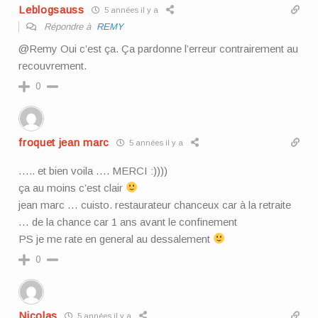
Leblogsauss
5 années il y a
Répondre à
REMY
@Remy Oui c’est ça. Ça pardonne l’erreur contrairement au
recouvrement.
0
froquet jean marc
5 années il y a
….. et bien voila …. MERCI :))))
ça au moins c’est clair
jean marc … cuisto. restaurateur chanceux car à la retraite
… de la chance car 1 ans avant le confinement
PS je me rate en general au dessalement
0
Nicolas
5 années il y a