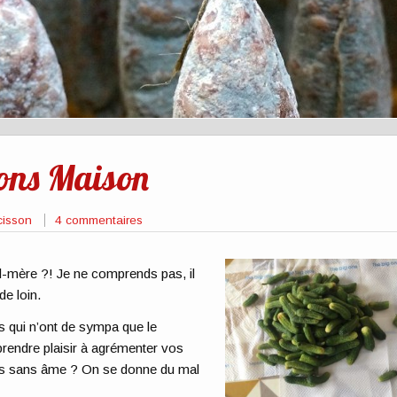
hons Maison
cisson
4 commentaires
d-mère ?! Je ne comprends pas, il
de loin.
 qui n’ont de sympa que le
endre plaisir à agrémenter vos
uits sans âme ? On se donne du mal