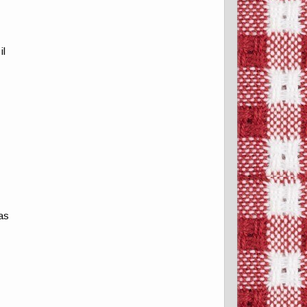
il
cas