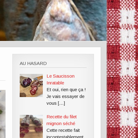
AU HASARD
Le Saucisson
Inratable
Et oui, rien que ça !
Je vais essayer de
vous
[…]
Recette du filet
mignon séché
Cette recette fait
incontestablement