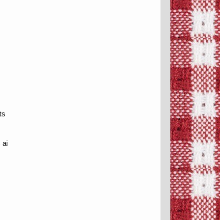
ts
 ai